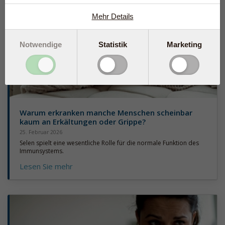
Mehr Details
Notwendige
Statistik
Marketing
Warum erkranken manche Menschen scheinbar
kaum an Erkältungen oder Grippe?
25. Februar 2026
Selen spielt eine wesentliche Rolle für die normale Funktion des
Immunsystems.
Lesen Sie mehr