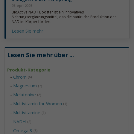
25. April 2025
BioActive NAD+ Booster ist ein innovatives
Nahrungsergänzungsmittel, das die natürliche Produktion des
NAD im Körper fördert.
Lesen Sie mehr
Lesen Sie mehr über
...
Produkt-Kategorie
-
Chrom
(5)
-
Magnesium
(7)
-
Melatonine
(2)
-
Multivitamin for Women
(1)
-
Multivitamine
(1)
-
NADH
(2)
-
Omega 3
(3)