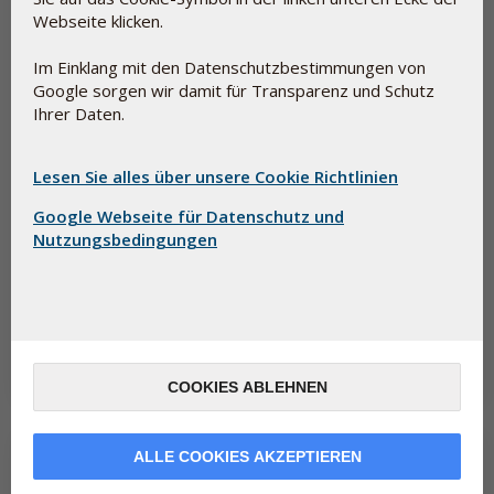
Webseite klicken.
Im Einklang mit den Datenschutzbestimmungen von
Google sorgen wir damit für Transparenz und Schutz
Ihrer Daten.
Lesen Sie alles über unsere Cookie Richtlinien
Google Webseite für Datenschutz und
Nutzungsbedingungen
Warum steht Selen derzeit so sehr im Fokus?
10. Juni 2026
Nur wenige Nährstoffe haben so viel Aufmerksamkeit erhalten wie
Selen – und das aus gutem Grund. Ein aktueller
Gesundheitsbeitrag der A...
Lesen Sie mehr
COOKIES ABLEHNEN
ALLE COOKIES AKZEPTIEREN