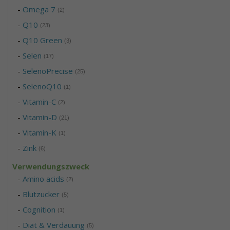
-
Omega 7
(2)
-
Q10
(23)
-
Q10 Green
(3)
-
Selen
(17)
-
SelenoPrecise
(25)
-
SelenoQ10
(1)
-
Vitamin-C
(2)
-
Vitamin-D
(21)
-
Vitamin-K
(1)
-
Zink
(6)
Verwendungszweck
-
Amino acids
(2)
-
Blutzucker
(5)
-
Cognition
(1)
-
Diät & Verdauung
(5)