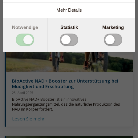
Mehr Details
Notwendige
Statistik
Marketing
BioActive NAD+ Booster zur Unterstützung bei
Müdigkeit und Erschöpfung
25. April 2025
BioActive NAD+ Booster ist ein innovatives
Nahrungsergänzungsmittel, das die natürliche Produktion des
NAD im Körper fördert.
Lesen Sie mehr