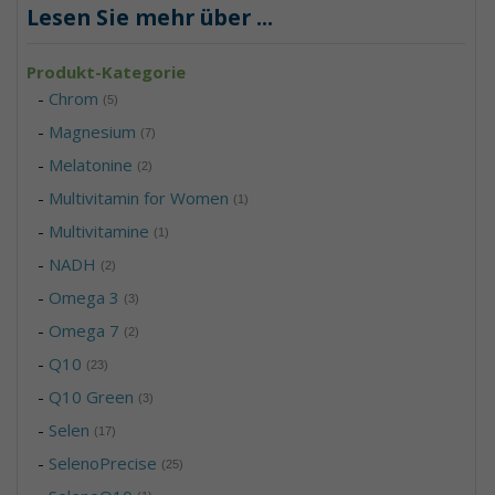
Lesen Sie mehr über
...
Produkt-Kategorie
-
Chrom
(5)
-
Magnesium
(7)
-
Melatonine
(2)
-
Multivitamin for Women
(1)
-
Multivitamine
(1)
-
NADH
(2)
-
Omega 3
(3)
-
Omega 7
(2)
-
Q10
(23)
-
Q10 Green
(3)
-
Selen
(17)
-
SelenoPrecise
(25)