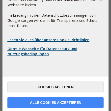
Webseite klicken.
Im Einklang mit den Datenschutzbestimmungen von
Google sorgen wir damit für Transparenz und Schutz
Ihrer Daten.
Lesen Sie alles über unsere Cookie Richtlinien
Google Webseite für Datenschutz und
Nutzungsbedingungen
Warum steht Selen derzeit so sehr im Fokus?
10. Juni 2026
Nur wenige Nährstoffe haben so viel Aufmerksamkeit erhalten wie
Selen – und das aus gutem Grund. Ein aktueller
Gesundheitsbeitrag der A...
COOKIES ABLEHNEN
Lesen Sie mehr
ALLE COOKIES AKZEPTIEREN