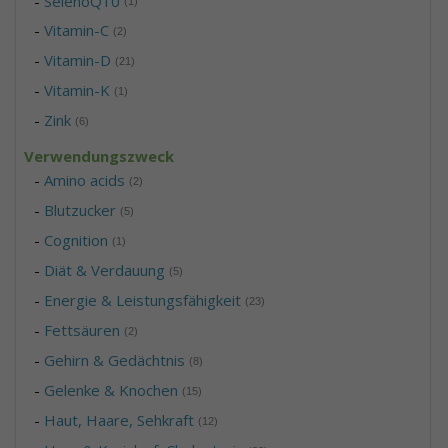
-
SelenoQ10
(1)
-
Vitamin-C
(2)
-
Vitamin-D
(21)
-
Vitamin-K
(1)
-
Zink
(6)
Verwendungszweck
-
Amino acids
(2)
-
Blutzucker
(5)
-
Cognition
(1)
-
Diät & Verdauung
(5)
-
Energie & Leistungsfähigkeit
(23)
-
Fettsäuren
(2)
-
Gehirn & Gedächtnis
(8)
-
Gelenke & Knochen
(15)
-
Haut, Haare, Sehkraft
(12)