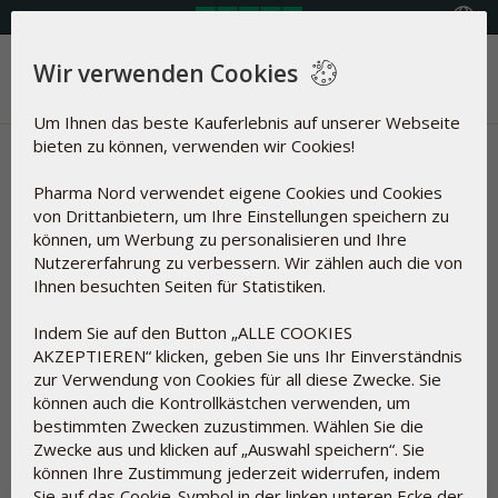
Land auswählen
Wir verwenden Cookies
Menü
Um Ihnen das beste Kauferlebnis auf unserer Webseite
bieten zu können, verwenden wir Cookies!
Gesundheitsnachrichten | Herz
Pharma Nord verwendet eigene Cookies und Cookies
& Kreislauf, Cholesterin
von Drittanbietern, um Ihre Einstellungen speichern zu
können, um Werbung zu personalisieren und Ihre
Artikel über
Nutzererfahrung zu verbessern. Wir zählen auch die von
Ihnen besuchten Seiten für Statistiken.
Indem Sie auf den Button „ALLE COOKIES
AKZEPTIEREN“ klicken, geben Sie uns Ihr Einverständnis
Zurücksetzen
Herz & Kreislauf,
zur Verwendung von Cookies für all diese Zwecke. Sie
Cholesterin
können auch die Kontrollkästchen verwenden, um
bestimmten Zwecken zuzustimmen. Wählen Sie die
Zwecke aus und klicken auf „Auswahl speichern“. Sie
können Ihre Zustimmung jederzeit widerrufen, indem
Sie auf das Cookie-Symbol in der linken unteren Ecke der