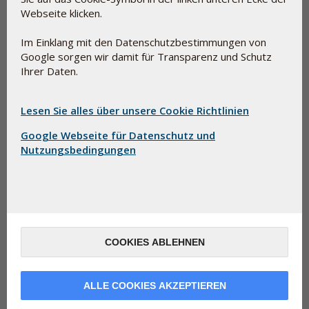
den Geschmack zu verbessern, sie schluckfreundlicher zu
Webseite klicken.
machen und in manchen Zusammenhängen die Zubereitung
einladend aussehen zu lassen.
Im Einklang mit den Datenschutzbestimmungen von
Google sorgen wir damit für Transparenz und Schutz
Hilfsstoffe und E-Nummern sind nicht unbedingt
Ihrer Daten.
gleichbedeutend mit synthetischer Chemie. Einige Beispiele
hierfür sind Glycerin (E-422), das ein normaler Bestandteil
von Lebensmitteln ist, und Pektin (E-440), das
Lesen Sie alles über unsere Cookie Richtlinien
natürlicherweise in Obst und Gemüse vorkommt.
Google Webseite für Datenschutz und
Nutzungsbedingungen
COOKIES ABLEHNEN
ALLE COOKIES AKZEPTIEREN