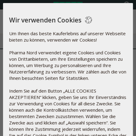
Land auswählen
Wir verwenden Cookies
Menü
Um Ihnen das beste Kauferlebnis auf unserer Webseite
bieten zu können, verwenden wir Cookies!
Pharma Nord verwendet eigene Cookies und Cookies
Übersicht der Hilfsstoffe
von Drittanbietern, um Ihre Einstellungen speichern zu
können, um Werbung zu personalisieren und Ihre
Was steckt in unseren Produkten?
Nutzererfahrung zu verbessern. Wir zählen auch die von
Ihnen besuchten Seiten für Statistiken.
Indem Sie auf den Button „ALLE COOKIES
Bei der Herstellung von Nahrungsergänzungsmitteln und
AKZEPTIEREN“ klicken, geben Sie uns Ihr Einverständnis
Arzneimitteln kann nicht immer auf Hilfsstoffe verzichtet
zur Verwendung von Cookies für all diese Zwecke. Sie
werden.
können auch die Kontrollkästchen verwenden, um
Hilfsstoffe dienen unter anderem dazu, die Wirkstoffe in
bestimmten Zwecken zuzustimmen. Wählen Sie die
Tabletten und Kapseln zusammenzuhalten, sie vor
Zwecke aus und klicken auf „Auswahl speichern“. Sie
Einwirkung durch Luftsauerstoff, durch Mikroorganismen und
können Ihre Zustimmung jederzeit widerrufen, indem
vor UV-Strahlung zu schützen, die Konsistenz zu regulieren,
Sie auf das Cookie-Symbol in der linken unteren Ecke der