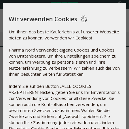
Land auswählen
Wir verwenden Cookies
Menü
Um Ihnen das beste Kauferlebnis auf unserer Webseite
bieten zu können, verwenden wir Cookies!
Pharma Nord verwendet eigene Cookies und Cookies
Übersicht der Hilfsstoffe
von Drittanbietern, um Ihre Einstellungen speichern zu
können, um Werbung zu personalisieren und Ihre
Was steckt in unseren Produkten?
Nutzererfahrung zu verbessern. Wir zählen auch die von
Ihnen besuchten Seiten für Statistiken.
Indem Sie auf den Button „ALLE COOKIES
Bei der Herstellung von Nahrungsergänzungsmitteln und
AKZEPTIEREN“ klicken, geben Sie uns Ihr Einverständnis
Arzneimitteln kann nicht immer auf Hilfsstoffe verzichtet
zur Verwendung von Cookies für all diese Zwecke. Sie
werden.
können auch die Kontrollkästchen verwenden, um
Hilfsstoffe dienen unter anderem dazu, die Wirkstoffe in
bestimmten Zwecken zuzustimmen. Wählen Sie die
Tabletten und Kapseln zusammenzuhalten, sie vor
Zwecke aus und klicken auf „Auswahl speichern“. Sie
Einwirkung durch Luftsauerstoff, durch Mikroorganismen und
können Ihre Zustimmung jederzeit widerrufen, indem
vor UV-Strahlung zu schützen, die Konsistenz zu regulieren,
Sie auf das Cookie-Symbol in der linken unteren Ecke der