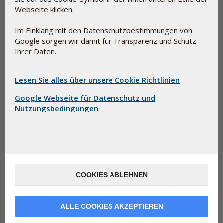
den Geschmack zu verbessern, sie schluckfreundlicher zu
Webseite klicken.
machen und in manchen Zusammenhängen die Zubereitung
einladend aussehen zu lassen.
Im Einklang mit den Datenschutzbestimmungen von
Google sorgen wir damit für Transparenz und Schutz
Hilfsstoffe und E-Nummern sind nicht unbedingt
Ihrer Daten.
gleichbedeutend mit synthetischer Chemie. Einige Beispiele
hierfür sind Glycerin (E-422), das ein normaler Bestandteil
von Lebensmitteln ist, und Pektin (E-440), das
Lesen Sie alles über unsere Cookie Richtlinien
natürlicherweise in Obst und Gemüse vorkommt.
Google Webseite für Datenschutz und
Nutzungsbedingungen
COOKIES ABLEHNEN
ALLE COOKIES AKZEPTIEREN