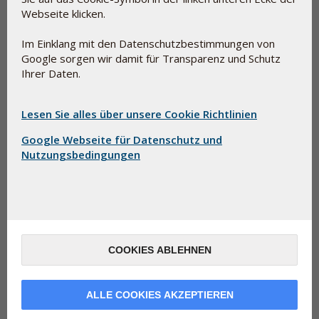
den Geschmack zu verbessern, sie schluckfreundlicher zu
Webseite klicken.
machen und in manchen Zusammenhängen die Zubereitung
einladend aussehen zu lassen.
Im Einklang mit den Datenschutzbestimmungen von
Google sorgen wir damit für Transparenz und Schutz
Hilfsstoffe und E-Nummern sind nicht unbedingt
Ihrer Daten.
gleichbedeutend mit synthetischer Chemie. Einige Beispiele
hierfür sind Glycerin (E-422), das ein normaler Bestandteil
von Lebensmitteln ist, und Pektin (E-440), das
Lesen Sie alles über unsere Cookie Richtlinien
natürlicherweise in Obst und Gemüse vorkommt.
Google Webseite für Datenschutz und
Nutzungsbedingungen
COOKIES ABLEHNEN
ALLE COOKIES AKZEPTIEREN