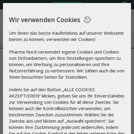
Land auswählen
Wir verwenden Cookies
Menü
Um Ihnen das beste Kauferlebnis auf unserer Webseite
bieten zu können, verwenden wir Cookies!
Pharma Nord verwendet eigene Cookies und Cookies
Übersicht der Hilfsstoffe
von Drittanbietern, um Ihre Einstellungen speichern zu
können, um Werbung zu personalisieren und Ihre
Was steckt in unseren Produkten?
Nutzererfahrung zu verbessern. Wir zählen auch die von
Ihnen besuchten Seiten für Statistiken.
Indem Sie auf den Button „ALLE COOKIES
Bei der Herstellung von Nahrungsergänzungsmitteln und
AKZEPTIEREN“ klicken, geben Sie uns Ihr Einverständnis
Arzneimitteln kann nicht immer auf Hilfsstoffe verzichtet
zur Verwendung von Cookies für all diese Zwecke. Sie
werden.
können auch die Kontrollkästchen verwenden, um
Hilfsstoffe dienen unter anderem dazu, die Wirkstoffe in
bestimmten Zwecken zuzustimmen. Wählen Sie die
Tabletten und Kapseln zusammenzuhalten, sie vor
Zwecke aus und klicken auf „Auswahl speichern“. Sie
Einwirkung durch Luftsauerstoff, durch Mikroorganismen und
können Ihre Zustimmung jederzeit widerrufen, indem
vor UV-Strahlung zu schützen, die Konsistenz zu regulieren,
Sie auf das Cookie-Symbol in der linken unteren Ecke der