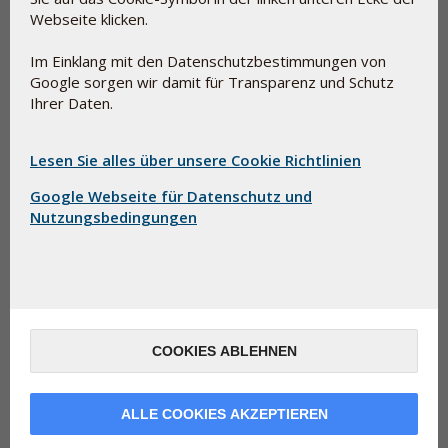
den Geschmack zu verbessern, sie schluckfreundlicher zu
Webseite klicken.
machen und in manchen Zusammenhängen die Zubereitung
einladend aussehen zu lassen.
Im Einklang mit den Datenschutzbestimmungen von
Google sorgen wir damit für Transparenz und Schutz
Hilfsstoffe und E-Nummern sind nicht unbedingt
Ihrer Daten.
gleichbedeutend mit synthetischer Chemie. Einige Beispiele
hierfür sind Glycerin (E-422), das ein normaler Bestandteil
von Lebensmitteln ist, und Pektin (E-440), das
Lesen Sie alles über unsere Cookie Richtlinien
natürlicherweise in Obst und Gemüse vorkommt.
Google Webseite für Datenschutz und
Nutzungsbedingungen
COOKIES ABLEHNEN
ALLE COOKIES AKZEPTIEREN