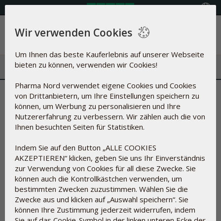
Land auswählen
Wir verwenden Cookies
Menü
Um Ihnen das beste Kauferlebnis auf unserer Webseite
bieten zu können, verwenden wir Cookies!
Pharma Nord verwendet eigene Cookies und Cookies
Übersicht der Hilfsstoffe
von Drittanbietern, um Ihre Einstellungen speichern zu
können, um Werbung zu personalisieren und Ihre
Was steckt in unseren Produkten?
Nutzererfahrung zu verbessern. Wir zählen auch die von
Ihnen besuchten Seiten für Statistiken.
Indem Sie auf den Button „ALLE COOKIES
Bei der Herstellung von Nahrungsergänzungsmitteln und
AKZEPTIEREN“ klicken, geben Sie uns Ihr Einverständnis
Arzneimitteln kann nicht immer auf Hilfsstoffe verzichtet
zur Verwendung von Cookies für all diese Zwecke. Sie
werden.
können auch die Kontrollkästchen verwenden, um
Hilfsstoffe dienen unter anderem dazu, die Wirkstoffe in
bestimmten Zwecken zuzustimmen. Wählen Sie die
Tabletten und Kapseln zusammenzuhalten, sie vor
Zwecke aus und klicken auf „Auswahl speichern“. Sie
Einwirkung durch Luftsauerstoff, durch Mikroorganismen und
können Ihre Zustimmung jederzeit widerrufen, indem
vor UV-Strahlung zu schützen, die Konsistenz zu regulieren,
Sie auf das Cookie-Symbol in der linken unteren Ecke der