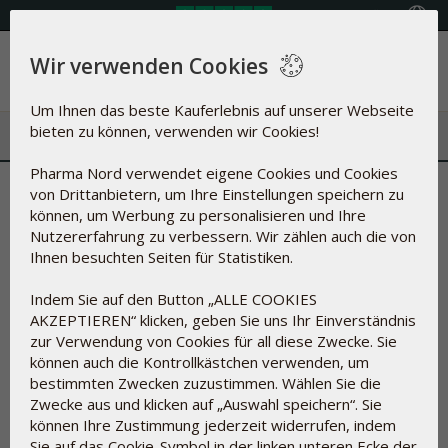
Land auswählen
Wir verwenden Cookies
Menü
Um Ihnen das beste Kauferlebnis auf unserer Webseite
bieten zu können, verwenden wir Cookies!
Pharma Nord verwendet eigene Cookies und Cookies
Übersicht der Hilfsstoffe
von Drittanbietern, um Ihre Einstellungen speichern zu
können, um Werbung zu personalisieren und Ihre
Was steckt in unseren Produkten?
Nutzererfahrung zu verbessern. Wir zählen auch die von
Ihnen besuchten Seiten für Statistiken.
Indem Sie auf den Button „ALLE COOKIES
Bei der Herstellung von Nahrungsergänzungsmitteln und
AKZEPTIEREN“ klicken, geben Sie uns Ihr Einverständnis
Arzneimitteln kann nicht immer auf Hilfsstoffe verzichtet
zur Verwendung von Cookies für all diese Zwecke. Sie
werden.
können auch die Kontrollkästchen verwenden, um
Hilfsstoffe dienen unter anderem dazu, die Wirkstoffe in
bestimmten Zwecken zuzustimmen. Wählen Sie die
Tabletten und Kapseln zusammenzuhalten, sie vor
Zwecke aus und klicken auf „Auswahl speichern“. Sie
Einwirkung durch Luftsauerstoff, durch Mikroorganismen und
können Ihre Zustimmung jederzeit widerrufen, indem
vor UV-Strahlung zu schützen, die Konsistenz zu regulieren,
Sie auf das Cookie-Symbol in der linken unteren Ecke der