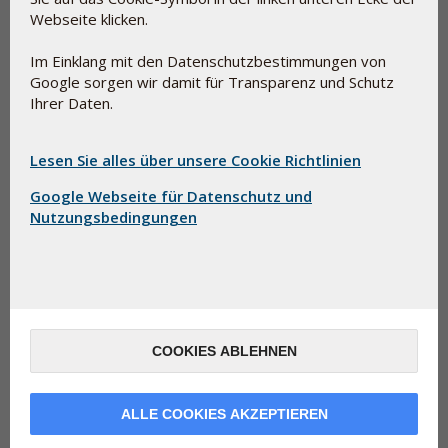
den Geschmack zu verbessern, sie schluckfreundlicher zu
Webseite klicken.
machen und in manchen Zusammenhängen die Zubereitung
einladend aussehen zu lassen.
Im Einklang mit den Datenschutzbestimmungen von
Google sorgen wir damit für Transparenz und Schutz
Hilfsstoffe und E-Nummern sind nicht unbedingt
Ihrer Daten.
gleichbedeutend mit synthetischer Chemie. Einige Beispiele
hierfür sind Glycerin (E-422), das ein normaler Bestandteil
von Lebensmitteln ist, und Pektin (E-440), das
Lesen Sie alles über unsere Cookie Richtlinien
natürlicherweise in Obst und Gemüse vorkommt.
Google Webseite für Datenschutz und
Nutzungsbedingungen
COOKIES ABLEHNEN
ALLE COOKIES AKZEPTIEREN