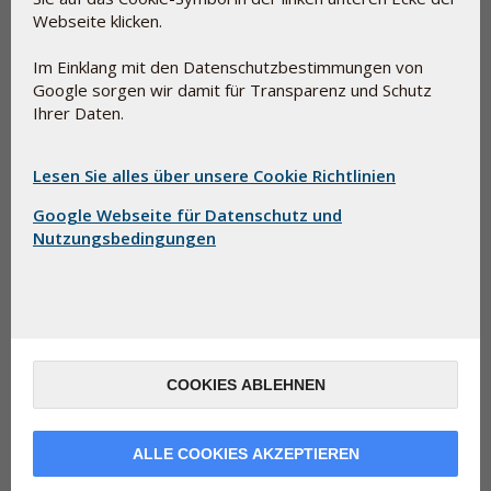
den Geschmack zu verbessern, sie schluckfreundlicher zu
Webseite klicken.
machen und in manchen Zusammenhängen die Zubereitung
einladend aussehen zu lassen.
Im Einklang mit den Datenschutzbestimmungen von
Google sorgen wir damit für Transparenz und Schutz
Hilfsstoffe und E-Nummern sind nicht unbedingt
Ihrer Daten.
gleichbedeutend mit synthetischer Chemie. Einige Beispiele
hierfür sind Glycerin (E-422), das ein normaler Bestandteil
von Lebensmitteln ist, und Pektin (E-440), das
Lesen Sie alles über unsere Cookie Richtlinien
natürlicherweise in Obst und Gemüse vorkommt.
Google Webseite für Datenschutz und
Nutzungsbedingungen
COOKIES ABLEHNEN
ALLE COOKIES AKZEPTIEREN