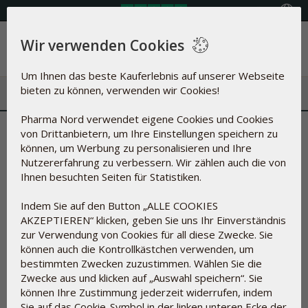
Land auswählen
Wir verwenden Cookies
Menü
Um Ihnen das beste Kauferlebnis auf unserer Webseite
bieten zu können, verwenden wir Cookies!
Pharma Nord verwendet eigene Cookies und Cookies
Übersicht der Hilfsstoffe
von Drittanbietern, um Ihre Einstellungen speichern zu
können, um Werbung zu personalisieren und Ihre
Was steckt in unseren Produkten?
Nutzererfahrung zu verbessern. Wir zählen auch die von
Ihnen besuchten Seiten für Statistiken.
Indem Sie auf den Button „ALLE COOKIES
Bei der Herstellung von Nahrungsergänzungsmitteln und
AKZEPTIEREN“ klicken, geben Sie uns Ihr Einverständnis
Arzneimitteln kann nicht immer auf Hilfsstoffe verzichtet
zur Verwendung von Cookies für all diese Zwecke. Sie
werden.
können auch die Kontrollkästchen verwenden, um
Hilfsstoffe dienen unter anderem dazu, die Wirkstoffe in
bestimmten Zwecken zuzustimmen. Wählen Sie die
Tabletten und Kapseln zusammenzuhalten, sie vor
Zwecke aus und klicken auf „Auswahl speichern“. Sie
Einwirkung durch Luftsauerstoff, durch Mikroorganismen und
können Ihre Zustimmung jederzeit widerrufen, indem
vor UV-Strahlung zu schützen, die Konsistenz zu regulieren,
Sie auf das Cookie-Symbol in der linken unteren Ecke der