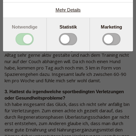
welcher Trainingsphase ich mich gerade befinde. In der
Woche vor einem wichtigen Wettkampf mache ich zwei
Mehr Details
Pausentage, den einen jeweils immer am Tag vor dem
Wettkampf. Nach einem richtig harten Wettkampf gönne ich
Notwendige
Statistik
Marketing
mir auch mehr Regenerationsphasen, damit der Reiz, der
durch die Belastung gesetzt worden ist, vernünftig
verarbeitet werden kann. Außerdem mag ich das Gefühl
nicht, permanent im Übertraining zu sein, da ich auch meinen
Alltag sehr gerne aktiv gestalte und nach dem Training nicht
nur auf der Couch abhängen will. Da ich noch einen Hund
habe, kommen pro Tag auch noch min. 5 km in Form von
Spazierengehen dazu. Insgesamt laufe ich zwischen 60-90
km pro Woche und fühle mich sehr wohl damit.
3. Hattest du irgendwelche sportbedingten Verletzungen
oder Gesundheitsprobleme?
Ich habe insgesamt das Glück, dass ich nicht sehr anfällig bin
für Verletzungen. Zum einen achte ich gezielt darauf, das
durch Regenerationsphasen Überlastungsschäden gar nicht
erst entstehen, zum Anderen glaube ich, dass man durch
eine gute Ernährung und Nahrungsergänzungsmittel den
Körper dabei unterstützen kann Verletzungen vorzubeugen.