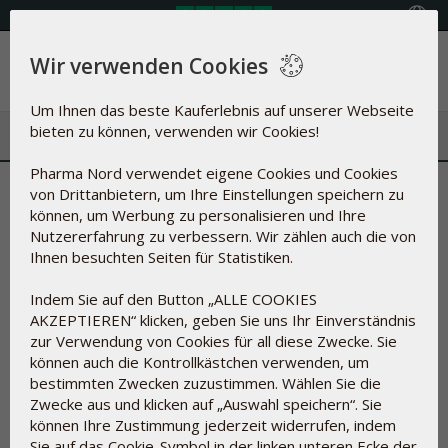
Land auswählen
Wir verwenden Cookies
Menü
Um Ihnen das beste Kauferlebnis auf unserer Webseite
bieten zu können, verwenden wir Cookies!
Pharma Nord verwendet eigene Cookies und Cookies
10 km in 34:50 Minuten - Interview mit
von Drittanbietern, um Ihre Einstellungen speichern zu
der Läuferin Natalie Jachmann
können, um Werbung zu personalisieren und Ihre
Nutzererfahrung zu verbessern. Wir zählen auch die von
Ihnen besuchten Seiten für Statistiken.
Indem Sie auf den Button „ALLE COOKIES
AKZEPTIEREN“ klicken, geben Sie uns Ihr Einverständnis
zur Verwendung von Cookies für all diese Zwecke. Sie
können auch die Kontrollkästchen verwenden, um
bestimmten Zwecken zuzustimmen. Wählen Sie die
Zwecke aus und klicken auf „Auswahl speichern“. Sie
können Ihre Zustimmung jederzeit widerrufen, indem
Sie auf das Cookie-Symbol in der linken unteren Ecke der