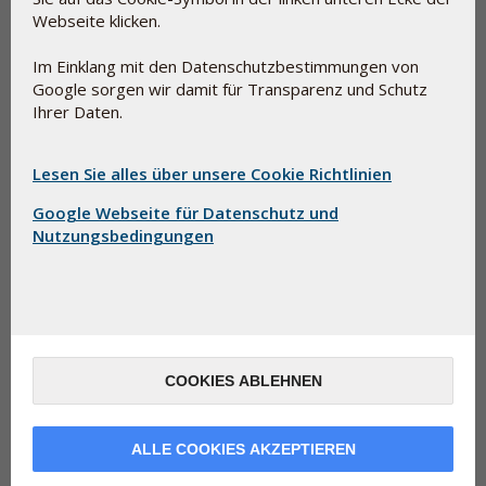
Rund neun Millionen Frauen in Deutschland befinden sich
Webseite klicken.
derzeit in der Menopause, und es gibt gute Nachrichten:
Das Projekt „Meno-Support“ und ein natürliches
Im Einklang mit den Datenschutzbestimmungen von
Supplement könnten Symptom-Linderung bringen.
Google sorgen wir damit für Transparenz und Schutz
Ihrer Daten.
Lesen Sie alles über unsere Cookie Richtlinien
Google Webseite für Datenschutz und
Nutzungsbedingungen
Obwohl die Menopause Frauen schon immer
COOKIES ABLEHNEN
herausgefordert hat, erhält dieses Thema nach wie vor zu
wenig Aufmerksamkeit. Eine aktuelle Online-Umfrage
ALLE COOKIES AKZEPTIEREN
unter 2.000 deutschen Frauen ergab, dass die Hälfte der
Teilnehmerinnen angibt, dass die Menopause am