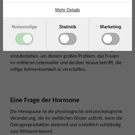
Arbeitsplatz ein „Tabuthema“ sei.
Mehr Details
Das soll sich nun ändern. Eine Professorin der Hochschule
für Wirtschaft und Recht Berlin und eine Professorin der
Notwendige
Statistik
Marketing
Technischen Universität Berlin stehen hinter dem „Meno-
Support“-Forschungsprojekt – der ersten
wissenschaftlichen Untersuchung dieser Größenordnung
in Deutschland. Ziel ist es, den Deutschen Bundestag
einzubeziehen, um diesem großen Problem, das Frauen
im mittleren Lebensalter und darüber hinaus betrifft, die
nötige Aufmerksamkeit zu verschaffen.
Eine Frage der Hormone
Die Menopause ist die physiologische und psychologische
Veränderung, die im weiblichen Körper auftritt, wenn die
Östrogenproduktion abnimmt und schließlich vollständig
zum Stillstand kommt.