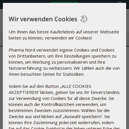
Land auswählen
Wir verwenden Cookies
Menü
Um Ihnen das beste Kauferlebnis auf unserer Webseite
bieten zu können, verwenden wir Cookies!
Pharma Nord verwendet eigene Cookies und Cookies
Symptom-Linderung in der
von Drittanbietern, um Ihre Einstellungen speichern zu
können, um Werbung zu personalisieren und Ihre
Menopause erhält bald mehr
Nutzererfahrung zu verbessern. Wir zählen auch die von
Ihnen besuchten Seiten für Statistiken.
Aufmerksamkeit
Indem Sie auf den Button „ALLE COOKIES
AKZEPTIEREN“ klicken, geben Sie uns Ihr Einverständnis
08.11.2024
zur Verwendung von Cookies für all diese Zwecke. Sie
können auch die Kontrollkästchen verwenden, um
bestimmten Zwecken zuzustimmen. Wählen Sie die
Symptom-Linderung in der Menopause
Zwecke aus und klicken auf „Auswahl speichern“. Sie
erhält bald mehr Aufmerksamkeit
können Ihre Zustimmung jederzeit widerrufen, indem
Sie auf das Cookie-Symbol in der linken unteren Ecke der