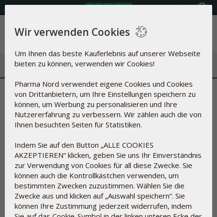
Land auswählen
Wir verwenden Cookies
Menü
Um Ihnen das beste Kauferlebnis auf unserer Webseite
bieten zu können, verwenden wir Cookies!
Pharma Nord verwendet eigene Cookies und Cookies
Stabiler Blutzucker hilft auch
von Drittanbietern, um Ihre Einstellungen speichern zu
können, um Werbung zu personalisieren und Ihre
beim Abnehmen
Nutzererfahrung zu verbessern. Wir zählen auch die von
Ihnen besuchten Seiten für Statistiken.
21.03.2019
Indem Sie auf den Button „ALLE COOKIES
AKZEPTIEREN“ klicken, geben Sie uns Ihr Einverständnis
zur Verwendung von Cookies für all diese Zwecke. Sie
können auch die Kontrollkästchen verwenden, um
bestimmten Zwecken zuzustimmen. Wählen Sie die
Zwecke aus und klicken auf „Auswahl speichern“. Sie
können Ihre Zustimmung jederzeit widerrufen, indem
Sie auf das Cookie-Symbol in der linken unteren Ecke der