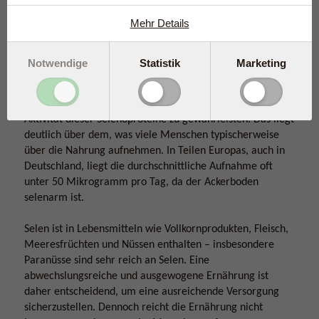
anderem für eine normale Immunfunktion, eine gesunde
Schilddrüse und den Zellschutz wichtig sind.
Mehr Details
Notwendige
Statistik
Marketing
Zu geringe Selenzufuhr
Studien zeigen, dass eine tägliche Aufnahme von etwa
100–125 Mikrogramm erforderlich ist, um die optimale
Aktivität dieser Selenoproteine zu gewährleisten. Das liegt
deutlich über dem, was viele Menschen typischerweise
über die Nahrung aufnehmen. In Teilen Europas, auch in
Deutschland, liegt die durchschnittliche Aufnahme oft
unter 50 Mikrogramm pro Tag, da der Ackerboden
selenarm ist.
Selen ist in Lebensmitteln wie Vollkornprodukten, Fleisch,
Meeresfrüchten und Nüssen enthalten – insbesondere
Paranüsse sind sehr reich an Selen. Eine
abwechslungsreiche und ausgewogene Ernährung ist
daher entscheidend, um eine ausreichende Versorgung
sicherzustellen. Dennoch reicht die Ernährung nicht