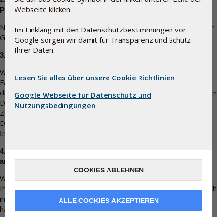
Webseite klicken.
Profil posten?
Nein, wir können in Ihrem Namen keine Dinge bei Facebook oder
Im Einklang mit den Datenschutzbestimmungen von
Google posten.
Google sorgen wir damit für Transparenz und Schutz
Ihrer Daten.
3.
Wie viel teilt Pharma Nord mit Facebook und Google?
Wenn Sie sich entschieden haben, auf
www.pharmanord.de
via
Lesen Sie alles über unsere Cookie Richtlinien
Facebook oder Google eine Anmeldung durchzuführen, sind es
die Richtlinien dieser Anbieter, welche die Sammlung persönlicher
Google Webseite für Datenschutz und
Daten sowie Verwendung von Cookies beinhaltet, die in diesem
Nutzungsbedingungen
Zusammenhang greifen. Sie können mehr über die
Datenschutzrichtlinie von Facebook
hier lesen
und Google
hier
lesen
.
4.
Kann ich mich auf www.pharmanord.de immer noch
anmelden, wenn ich mein Fachebook-/Google-Konto lösche?
COOKIES ABLEHNEN
Wenn Sie Ihr Konto auf Facebook oder bei Google löschen, wird
Ihr Konto auf
www.pharmanord.de
nicht gelöscht. Sie können sich
immer noch mit der gleichen E-Mail-Adresse, die Sie registriert
ALLE COOKIES AKZEPTIEREN
haben, in Ihrem Pharma Nord Konto anmelden.