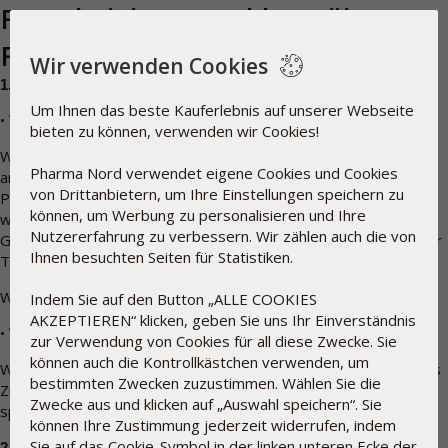
FAQs bei der Anmeldung über
Facebook oder Google
Wir verwenden Cookies
1.
Zu welchen persönlichen Daten hat Pharma Nord Zugriff?
Um Ihnen das beste Kauferlebnis auf unserer Webseite
•
Wenn Sie sich mit Ihrem Facebook-Konto anmelden:
bieten zu können, verwenden wir Cookies!
Wenn Sie sich das erste Mal mit Ihrem Facebook-Konto
Pharma Nord verwendet eigene Cookies und Cookies
anmelden, geben Sie uns Zugriff auf Ihr öffentliches Facebook-
von Drittanbietern, um Ihre Einstellungen speichern zu
Profil. Ihr öffentliches Profil kann von jeder Person gesehen
können, um Werbung zu personalisieren und Ihre
werden. Ihr öffentliches Profil beinhaltet Ihren Namen, Ihr
Nutzererfahrung zu verbessern. Wir zählen auch die von
Geschlecht, Ihren Benutzernamen und User-ID, Ihr Profilbild, Ihr
Ihnen besuchten Seiten für Statistiken.
Titelbild und Ihr Netzwerk.
Wir speichern nur Ihren Namen und Ihre E-Mail-Adresse.
Indem Sie auf den Button „ALLE COOKIES
AKZEPTIEREN“ klicken, geben Sie uns Ihr Einverständnis
•
Wenn Sie sich mit Ihrem Google-Konto anmelden:
zur Verwendung von Cookies für all diese Zwecke. Sie
können auch die Kontrollkästchen verwenden, um
Wenn Sie sich mit Ihrem Google-Konto anmelden, geben Sie uns
bestimmten Zwecken zuzustimmen. Wählen Sie die
Zugriff Ihre Google-ID, Profil-URL und E-Mail-Adresse. Wir
Zwecke aus und klicken auf „Auswahl speichern“. Sie
speichern nur Ihren Namen und Ihre E-Mail-Adresse.
können Ihre Zustimmung jederzeit widerrufen, indem
Sie auf das Cookie-Symbol in der linken unteren Ecke der
2.
Kann Pharma Nord Dinge auf meinem Facebook-/Google-