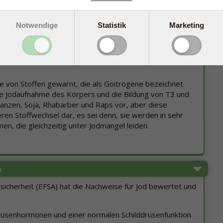
findet sich im vorderen Teil des Halses unter dem
Notwendige
Statistik
Marketing
allem T4, während T3 hauptsächlich aus der Umwandlung
rn den Stoffwechsel des Körpers. Je mehr von diesen
ller ist der Stoffwechsel.
e von Stoffen gewarnt, die als Goitrogene bezeichnet
e Jodaufnahme des Körpers und die Bildung von T3 und
lanzen, Soja, Rhabarber und Raps vor, aber diese
ren Stoffwechsel dar, es sei denn, sie werden in sehr
 die gleichzeitig unter Jodmangel leiden.
n
sicherheit (EFSA) hat die Nachweise für Jod bewertet und
drüsenhormonen und einer normalen Schilddrüsenfunktion