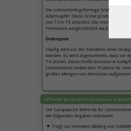
Die schmetterlingsförmige Schilddrüse be
Adamsapfel. Diese Drüse produziert vor 
von T4 in T3 entsteht. Die Hormone steue
Hormonen ausgeschüttet wird, desto schne
Goitrogene
Häufig wird vor der Einnahme einer Grupp
werden. Es wird angenommen, dass sie di
T4 stören. Diese Stoffe kommen in Kohlpf
Lebensmittel stellen kein Problem für unse
großen Mengen von Menschen aufgenommen,
Offizielle gesundheitsbezogene Angabe
Die Europäische Behörde für Lebensmittel
die folgenden Angaben anerkannt:
Trägt zur normalen Bildung von Schild