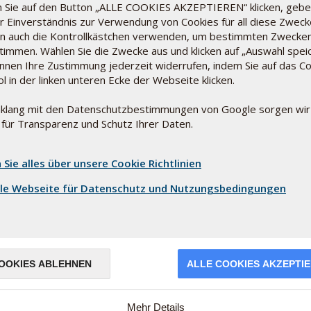
 Sie auf den Button „ALLE COOKIES AKZEPTIEREN“ klicken, gebe
en. In Deutschland enthält 1 Gramm Salz 20 Mikrogramm
hr Einverständnis zur Verwendung von Cookies für all diese Zwecke
lz bei 45 Mikrogramm pro Gramm. Das Vereinigte
n auch die Kontrollkästchen verwenden, um bestimmten Zwecke
amm nicht eingeführt.
timmen. Wählen Sie die Zwecke aus und klicken auf „Auswahl speic
önnen Ihre Zustimmung jederzeit widerrufen, indem Sie auf das Co
l in der linken unteren Ecke der Webseite klicken.
nahme von Jod hängt von den Mineralien Zink und Kupfer ab.
salz, das gut absorbiert wird und die stabilste Form von
nklang mit den Datenschutzbestimmungen von Google sorgen wir
 für Transparenz und Schutz Ihrer Daten.
 Sie alles über unsere Cookie Richtlinien
hauptsächlich mit dem Urin (97 %) und den Fäkalien
satemluft, Tränen und Schweiß ausgeschieden,
le Webseite für Datenschutz und Nutzungsbedingungen
nder körperlicher Betätigung.
nd unsere Gesundheit, denn dieser Mineralstoff ist
e T3 (Trijodthyronin) und T4 (Thyroxin). Die Zahl drei
OOKIES ABLEHNEN
ALLE COOKIES AKZEPTI
 in den beiden Hormonen enthaltenen Jodatome. Ohne Jod
 Dies ist die einzige bekannte Funktion des Jods. Da wir
Mehr Details
 können, ist Jod lebenswichtig.