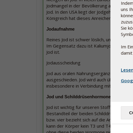
Indem
Jodmangel in der Bevölkerung auszugleich
uns I
Jod. In den USA liegt der Jodgehalt im Sa
könne
Königreich hat dieses Anreicherungsprogr
zuzus
Sie k
Jodaufnahme
Symbo
Reines Jod ist schwer löslich, und die Auf
Im Gegensatz dazu ist Kaliumjodat ein Jod
Im Ei
Jod ist.
damit
Jodausscheidung
Lesen
Jod aus oralen Nahrungsergänzungen wird 
ausgeschieden. Jod wird auch über die Au
Goog
insbesondere in Verbindung mit anstrenge
Jod und Schilddrüsenhormone
Jod ist wichtig für unseren Stoffwechsel u
Bestandteil der beiden Schilddrüsenhormon
C
bzw. vier bezieht sich auf die Anzahl der
kann der Körper kein T3 und T4 herstellen.
ohne diese beiden Hormone nicht überleben