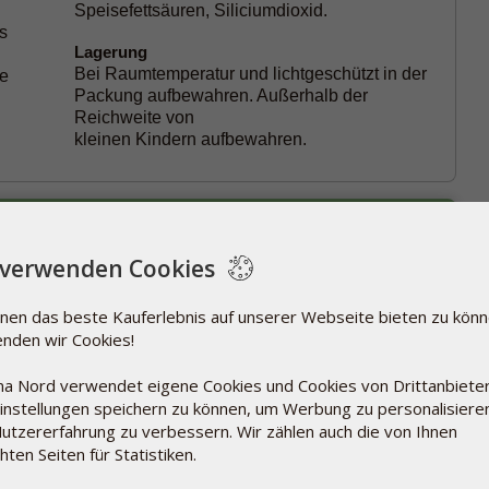
Speisefettsäuren, Siliciumdioxid.
s
Lagerung
Bei Raumtemperatur und lichtgeschützt in der
ne
Packung aufbewahren. Außerhalb der
.
Reichweite von
kleinen Kindern aufbewahren.
 verwenden Cookies
ten mit je 400 Mikrogramm Jod aus Kaliumjodat. Die
dteilen und daher auch für Vegetarier und Veganer
nen das beste Kauferlebnis auf unserer Webseite bieten zu könn
nden wir Cookies!
a Nord verwendet eigene Cookies und Cookies von Drittanbiete
Einstellungen speichern zu können, um Werbung zu personalisiere
chen essenziell. Wir erhalten Jod aus Fisch, Schalentieren
Nutzererfahrung zu verbessern. Wir zählen auch die von Ihnen
e in Sushi verwendet werden, enthalten kaum Jod. In Eiern
ten Seiten für Statistiken.
lb. Andere Lebensmittel enthalten nur sehr geringe
isesalz mit Jod angereichert, um den allgemeinen