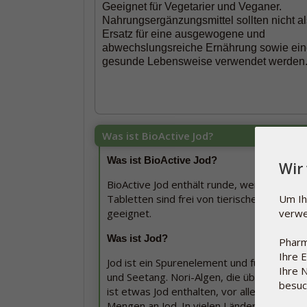
Geeignet für Vegetarier und Veganer.
Nahrungsergänzungsmittel sollten nicht al
Ersatz für eine ausgewogene und
abwechslungsreiche Ernährung sowie ei
gesunde Lebensweise verwendet werden
Was ist BioActive Jod?
Was ist BioActive Jod?
Wir
BioActive Jod enthält runde, weiße Tablet
Tabletten sind frei von tierischen Bestan
Um Ih
geeignet.
verwe
Was ist Jod?
Pharm
Ihre 
Jod ist ein Spurenelement und für den Mens
Ihre 
und Seetang. Nori-Algen, die üblicherweis
besuch
ist etwas Jod enthalten, vor allem im Eige
Mengen an Jod. In vielen Ländern wird Spe