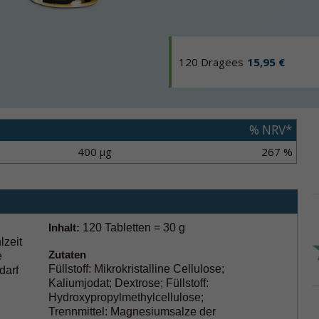
120 Dragees
15,95 €
% NRV*
400 µg
267 %
Inhalt:
120 Tabletten = 30 g
lzeit
Zutaten
e
Füllstoff: Mikrokristalline Cellulose;
darf
Kaliumjodat; Dextrose; Füllstoff:
Hydroxypropylmethylcellulose;
Trennmittel: Magnesiumsalze der