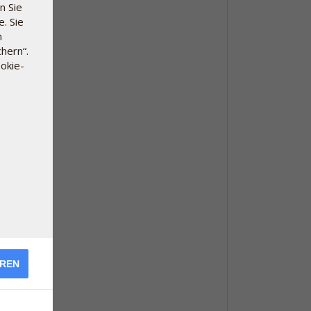
n Sie
. Sie
n
hern“.
okie-
EREN