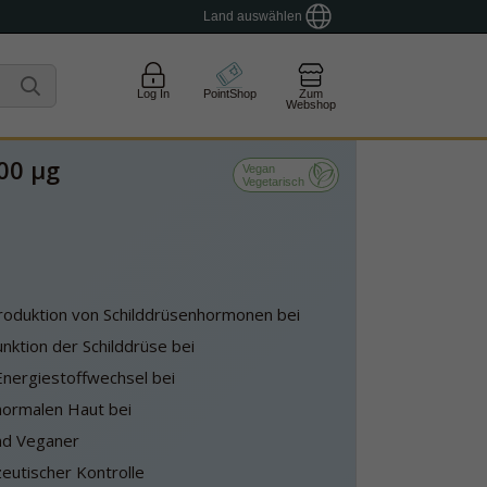
Land auswählen
Log In
PointShop
Zum
Webshop
00 µg
Vegan
Vegetarisch
roduktion von Schilddrüsenhormonen bei
nktion der Schilddrüse bei
nergiestoffwechsel bei
 normalen Haut bei
nd Veganer
eutischer Kontrolle