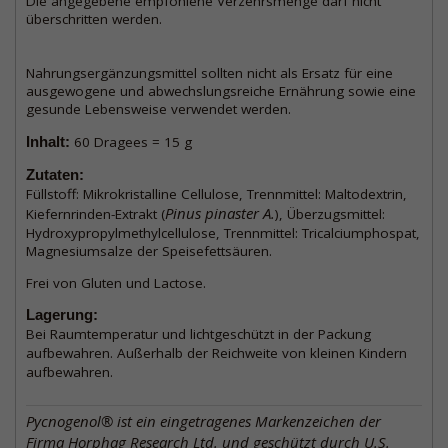
Die angegebene empfohlene Verzehrsmenge darf nicht
überschritten werden.
Nahrungsergänzungsmittel sollten nicht als Ersatz für eine
ausgewogene und abwechslungsreiche Ernährung sowie eine
gesunde Lebensweise verwendet werden.
Inhalt:
60 Dragees = 15 g
Zutaten:
Füllstoff: Mikrokristalline Cellulose, Trennmittel: Maltodextrin,
Pinus pinaster A.
Kiefernrinden-Extrakt (
), Überzugsmittel:
Hydroxypropylmethylcellulose, Trennmittel: Tricalciumphospat,
Magnesiumsalze der Speisefettsäuren.
Frei von Gluten und Lactose.
Lagerung:
Bei Raumtemperatur und lichtgeschützt in der Packung
aufbewahren. Außerhalb der Reichweite von kleinen
Kindern
aufbewahren.
Pycnogenol® ist ein eingetragenes Markenzeichen der
Firma Horphag Research Ltd. und geschützt durch U.S.