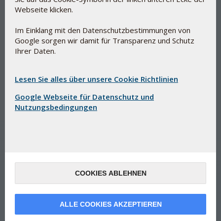
Webseite klicken.
Im Einklang mit den Datenschutzbestimmungen von
Google sorgen wir damit für Transparenz und Schutz
Schutz durch Antioxidantien
Ihrer Daten.
Pycnogenol
Lesen Sie alles über unsere Cookie Richtlinien
Nahrungsergänzungsmittel
Google Webseite für Datenschutz und
Nutzungsbedingungen
Versorgt Sie mit gesunden Bioflavonoiden
40 mg standardisierter, patentierter Extrakt in jeder
Tablette
Hergestellt aus der Rinde der französischen
Meereskiefer (Pinus pinaster)
Klinisch dokumentiert
COOKIES ABLEHNEN
ALLE COOKIES AKZEPTIEREN
60 Dragees
32,00 €
Kaufen