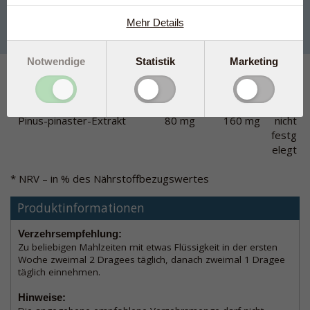
Mehr Details
180 Dragees
76,95 €
Kaufen
Notwendige
Statistik
Marketing
Zusammensetzung
2 Dragees
4 Dragees
%
enthalten:
enthalten:
NRV*
Pinus-pinaster-Extrakt
80 mg
160 mg
nicht
festg
elegt
* NRV – in % des Nährstoffbezugswertes
Produktinformationen
Verzehrsempfehlung:
Zu beliebigen Mahlzeiten mit etwas Flüssigkeit in der ersten
Woche zweimal 2 Dragees täglich, danach zweimal 1 Dragee
täglich einnehmen.
Hinweise: