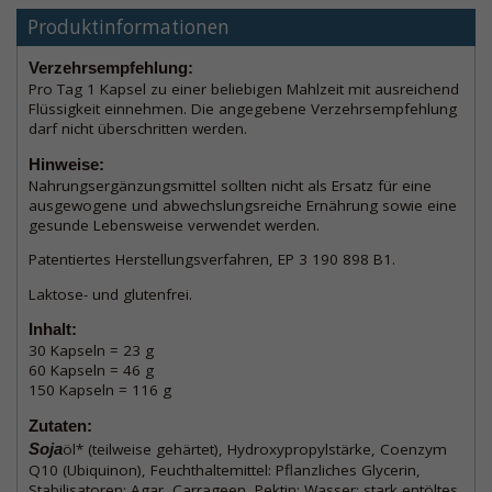
Produktinformationen
Verzehrsempfehlung:
Pro Tag 1 Kapsel zu einer beliebigen Mahlzeit mit ausreichend
Flüssigkeit einnehmen. Die angegebene Verzehrsempfehlung
darf nicht überschritten werden.
Hinweise:
Nahrungsergänzungsmittel sollten nicht als Ersatz für eine
ausgewogene und abwechslungsreiche Ernährung sowie eine
gesunde Lebensweise verwendet werden.
Patentiertes Herstellungsverfahren, EP 3 190 898 B1.
Laktose- und glutenfrei.
Inhalt:
30 Kapseln = 23 g
60 Kapseln = 46 g
150 Kapseln = 116 g
Zutaten:
Soja
öl* (teilweise gehärtet), Hydroxypropylstärke, Coenzym
Q10 (Ubiquinon), Feuchthaltemittel: Pflanzliches Glycerin,
Stabilisatoren: Agar, Carrageen, Pektin; Wasser; stark entöltes