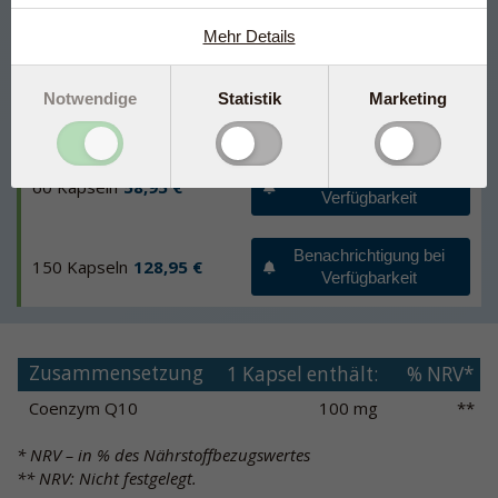
Hergestellt unter pharmazeutischer Kontrolle
Mehr Details
Benachrichtigung bei
Notwendige
Statistik
Marketing
30 Kapseln
31,85 €
Verfügbarkeit
Benachrichtigung bei
60 Kapseln
58,95 €
Verfügbarkeit
Benachrichtigung bei
150 Kapseln
128,95 €
Verfügbarkeit
Zusammensetzung
1 Kapsel enthält:
% NRV*
Coenzym Q10
100 mg
**
* NRV – in % des Nährstoffbezugswertes
** NRV: Nicht festgelegt.