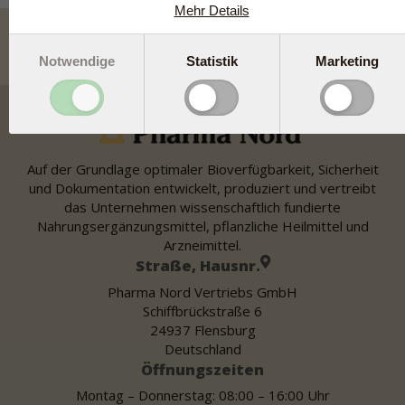
Mehr Details
Notwendige
Statistik
Marketing
Auf der Grundlage optimaler Bioverfügbarkeit, Sicherheit
und Dokumentation entwickelt, produziert und vertreibt
das Unternehmen wissenschaftlich fundierte
Nahrungsergänzungsmittel, pflanzliche Heilmittel und
Arzneimittel.
Straße, Hausnr.
Pharma Nord Vertriebs GmbH
Schiffbrückstraße 6
24937 Flensburg
Deutschland
Öffnungszeiten
Montag – Donnerstag: 08:00 – 16:00 Uhr