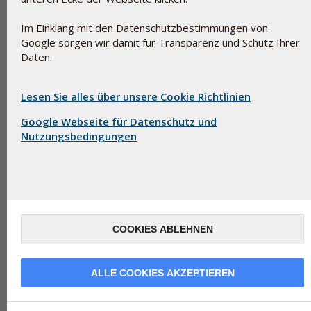
Im Einklang mit den Datenschutzbestimmungen von
Google sorgen wir damit für Transparenz und Schutz Ihrer
Daten.
Glyceryldibehenat ist eine gesättigte Fettsäure mit einem hohen S
Lesen Sie alles über unsere Cookie Richtlinien
Mischung aus Glycerylestern der Behensäure, die aus Glycerin un
Google Webseite für Datenschutz und
Glycerylbehenat wird in Nahrungsergänzungsmitteln als Bindemitte
Nutzungsbedingungen
als Hilfsstoff für Lipidbeschichtungen verwendet. Es hat keine E-
den USA eine GRAS-Bewertung, was bedeutet, dass es allgemein al
Das in Prelox verwendete Glyceryldibehenat ist pflanzlichen Ursp
Share
tweet
COOKIES ABLEHNEN
Produkte die
Glyceryldibehenat
ALLE COOKIES AKZEPTIEREN