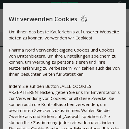
Land auswählen
Wir verwenden Cookies
Menü
Um Ihnen das beste Kauferlebnis auf unserer Webseite
bieten zu können, verwenden wir Cookies!
Pharma Nord verwendet eigene Cookies und Cookies
Kaliumsorbat |
von Drittanbietern, um Ihre Einstellungen speichern zu
können, um Werbung zu personalisieren und Ihre
Konservierungsmittel und
Nutzererfahrung zu verbessern. Wir zählen auch die von
Ihnen besuchten Seiten für Statistiken.
Feuchtigkeitsspender
Indem Sie auf den Button „ALLE COOKIES
Kaliumsorbat (E-202) ist ein Konservierungsmittel in Form
AKZEPTIEREN“ klicken, geben Sie uns Ihr Einverständnis
eines weißen kristallinen Pulvers oder Granulats, das das
zur Verwendung von Cookies für all diese Zwecke. Sie
Wachstum von Hefe- und Schimmelpilzen und in geringerem
können auch die Kontrollkästchen verwenden, um
Maße auch von Bakterien hemmt, aber für den Menschen
bestimmten Zwecken zuzustimmen. Wählen Sie die
ungiftig ist. Es wird daher häufig zur Konservierung einer
Zwecke aus und klicken auf „Auswahl speichern“. Sie
breiten Palette von Lebensmitteln, Medikamenten und
können Ihre Zustimmung jederzeit widerrufen, indem
Kosmetika verwendet.
Sie auf das Cookie-Symbol in der linken unteren Ecke der