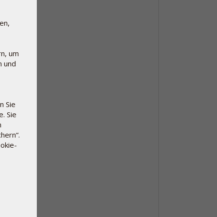
en,
rn, um
n und
n Sie
. Sie
n
hern“.
okie-