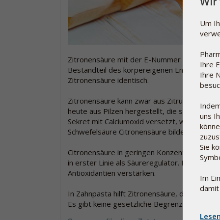
Wir
Um Ih
verwe
Pharm
Zitronensäure mit der E-Nummer 330 kommt na
Ihre 
Bestandteil des körpereigenen Energiestoff
Ihre 
Zitronensäure identisch.
besuch
Zitronensäure kann zwar aus Zitrusfrüchten 
Indem
heute aus Pilzen hergestellt, die sich von Sac
uns I
Sekret mit Calciumoxid versetzt, wodurch Ca
könne
Schwefelsäure Citronensäure bildet.
zuzus
Sie k
Citronensäure in geringen Konzentrationen s
Symbo
in erster Linie als Säureregulator. Es wirkt 
Antioxidantien verstärken.
Im Ei
damit
In Zahnpasta hilft Zitronensäure, die Menge 
Es gibt keine gesetzliche Begrenzung, wie vi
Lesen