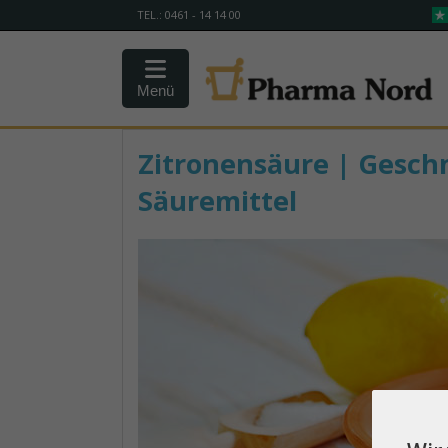
TEL.: 0461 - 14 14 00
Menü
Zitronensäure | Gesch
Säuremittel