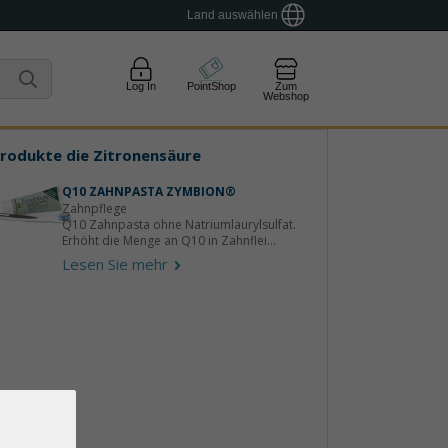
Land auswählen
Log In
PointShop
Zum
Webshop
rodukte die
Zitronensäure
Q10 ZAHNPASTA ZYMBION®
Zahnpflege
Q10 Zahnpasta ohne Natriumlaurylsulfat.
Erhöht die Menge an Q10 in Zahnflei...
Lesen Sie mehr