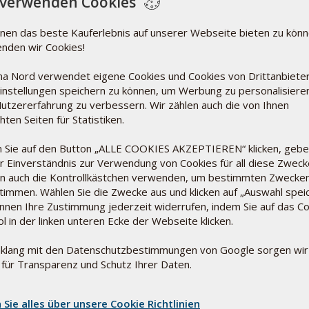
 verwenden Cookies
nen das beste Kauferlebnis auf unserer Webseite bieten zu könn
nden wir Cookies!
a Nord verwendet eigene Cookies und Cookies von Drittanbiete
türlicherweise in Zitrusfrüchten vor und ist auch
Einstellungen speichern zu können, um Werbung zu personalisiere
wechsels. Chemisch sind die beiden Formen der
Nutzererfahrung zu verbessern. Wir zählen auch die von Ihnen
ten Seiten für Statistiken.
gewonnen werden, ist aber zu teuer. Zitronensäure wird
 Sie auf den Button „ALLE COOKIES AKZEPTIEREN“ klicken, gebe
charose ernähren. Der Pilzanteil wird abfiltriert und das
hr Einverständnis zur Verwendung von Cookies für all diese Zwecke
lciumcitrat entsteht, das nach Zugabe von
n auch die Kontrollkästchen verwenden, um bestimmten Zwecke
timmen. Wählen Sie die Zwecke aus und klicken auf „Auswahl speic
önnen Ihre Zustimmung jederzeit widerrufen, indem Sie auf das Co
tabilisiert den pH-Wert der Zubereitung und wirkt daher
l in der linken unteren Ecke der Webseite klicken.
auch als Antioxidans und kann die Wirkung anderer
nklang mit den Datenschutzbestimmungen von Google sorgen wir
 für Transparenz und Schutz Ihrer Daten.
an Zahnstein auf den Zähnen zu reduzieren.
el Sie konsumieren können.
 Sie alles über unsere Cookie Richtlinien