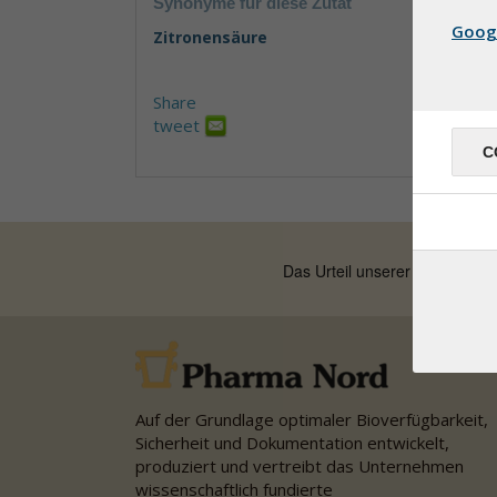
Synonyme für diese Zutat
Goog
Zitronensäure
Share
tweet
C
Auf der Grundlage optimaler Bioverfügbarkeit,
Sicherheit und Dokumentation entwickelt,
produziert und vertreibt das Unternehmen
wissenschaftlich fundierte