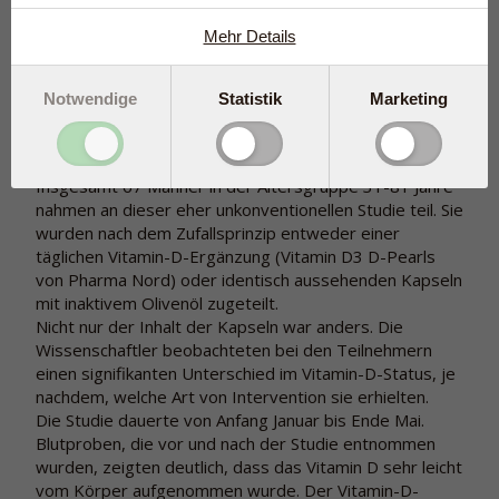
bekommen könnten, indem sie einer Gruppe männlicher
Probanden im Sand Ridge Secure Treatment Center in
Mehr Details
Wisconsin, USA, Vitamin-D-Ergänzungen gaben.
Notwendige
Statistik
Marketing
Vitamin-D-Kapseln mit guter
Aufnahme
Insgesamt 67 Männer in der Altersgruppe 31-81 Jahre
nahmen an dieser eher unkonventionellen Studie teil. Sie
wurden nach dem Zufallsprinzip entweder einer
täglichen Vitamin-D-Ergänzung (Vitamin D3 D-Pearls
von Pharma Nord) oder identisch aussehenden Kapseln
mit inaktivem Olivenöl zugeteilt.
Nicht nur der Inhalt der Kapseln war anders. Die
Wissenschaftler beobachteten bei den Teilnehmern
einen signifikanten Unterschied im Vitamin-D-Status, je
nachdem, welche Art von Intervention sie erhielten.
Die Studie dauerte von Anfang Januar bis Ende Mai.
Blutproben, die vor und nach der Studie entnommen
wurden, zeigten deutlich, dass das Vitamin D sehr leicht
vom Körper aufgenommen wurde. Der Vitamin-D-