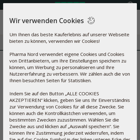
Land auswählen
Wir verwenden Cookies
Menü
Um Ihnen das beste Kauferlebnis auf unserer Webseite
bieten zu können, verwenden wir Cookies!
Pharma Nord verwendet eigene Cookies und Cookies
Neue Studie: Vitamin D von
von Drittanbietern, um Ihre Einstellungen speichern zu
können, um Werbung zu personalisieren und Ihre
großer Bedeutung
Nutzererfahrung zu verbessern. Wir zählen auch die von
Ihnen besuchten Seiten für Statistiken.
19.11.2021
Indem Sie auf den Button „ALLE COOKIES
AKZEPTIEREN“ klicken, geben Sie uns Ihr Einverständnis
zur Verwendung von Cookies für all diese Zwecke. Sie
können auch die Kontrollkästchen verwenden, um
bestimmten Zwecken zuzustimmen. Wählen Sie die
Zwecke aus und klicken auf „Auswahl speichern“. Sie
können Ihre Zustimmung jederzeit widerrufen, indem
Sie auf das Cookie-Symbol in der linken unteren Ecke der